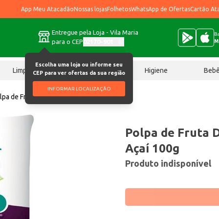
App Meu Atacadão
Nossas lojas
Folhetos
WhatsApp de Ofertas
Cartão At
Entregue pela Loja - Vila Maria
Ba
para o CEP
02170-901
M
Escolha uma loja ou informe seu
Limpeza
Chocolates
Higiene
Beb
CEP para ver ofertas da sua região
INFORMAR LOCALIZAÇÃO
lpa de Fruta Doce Mel Congelada Açaí 100g
Polpa de Fruta 
Açaí 100g
Produto indisponível