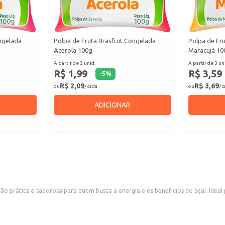
ongelada
Polpa de Fruta Brasfrut Congelada
Polpa de Fr
Acerola 100g
Maracujá 10
A partir de 3 unid.
A partir de 3 un
R$ 1,99
R$ 3,59
-
5
%
R$ 2,09
R$ 3,69
ou
/ cada
ou
/ 
ADICIONAR
 prática e saborosa para quem busca a energia e os benefícios do açaí. Ideal 
 e sobremesas.
entes.