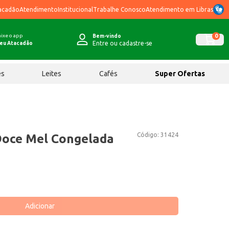
acadão
Atendimento
Institucional
Trabalhe Conosco
Atendimento em Libras
ixe o app
0
Bem-vindo
Entre ou cadastre-se
eu Atacadão
ês
Leites
Cafés
Super Ofertas
Código:
31424
Doce Mel Congelada
Adicionar