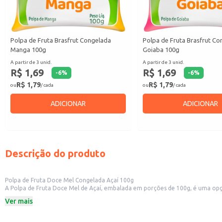
Polpa de Fruta Brasfrut Congelada
Polpa de Fruta Brasfrut C
Manga 100g
Goiaba 100g
A partir de 3 unid.
A partir de 3 unid.
R$ 1,69
R$ 1,69
-
6
%
-
6
%
R$ 1,79
R$ 1,79
ou
/ cada
ou
/ cada
ADICIONAR
ADICIONAR
Descrição do produto
Polpa de Fruta Doce Mel Congelada Açaí 100g
A Polpa de Fruta Doce Mel de Açaí, embalada em porções de 100g, é uma opção
mantém o sabor e as propriedades da fruta, facilitando o preparo de bebidas
Ver mais
Dicas de Uso:
Ideal para o preparo de açaí na tigela, adicionando granola e frutas.
Perfeita para smoothies e vitaminas, combinando com outras frutas e ingredi