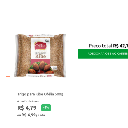
quem busca uma alimentação equilibrada e saborosa, seja para consumo domést
Preço total
R$ 42,
ADICIONAR OS 3 AO CARRI
Trigo para Kibe Ofélia 500g
A partir de 4 unid.
R$ 4,79
-
4
%
R$ 4,99
ou
/ cada