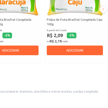
uta Brasfrut Congelada
Polpa de Fruta Brasfrut Congelada Caju
0g
100g
id.
A partir de 3 unid.
R$ 2,09
-
3
%
-
5
%
R$ 2,19
cada
ou
/ cada
ADICIONAR
ADICIONAR
para preparar vitaminas, smoothies e outras receitas, a polpa congelada