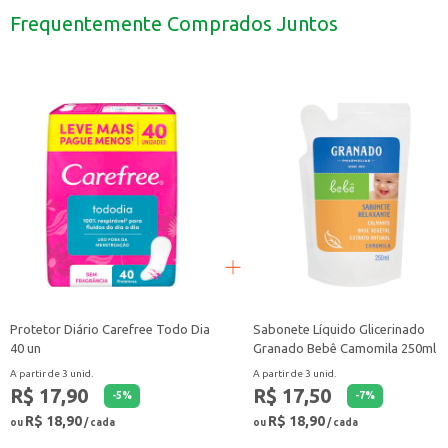
Pode ser utilizada em receitas de sorvetes e sobremesas geladas.
Frequentemente Comprados Juntos
Uma opção rápida e fácil para um lanche nutritivo e refrescante.
A Polpa de Fruta Doce Mel Congelada Açaí é uma escolha conveniente para 
Protetor Diário Carefree Todo Dia
Sabonete Líquido Glicerinado
40 un
Granado Bebê Camomila 250ml
A partir de 3 unid.
A partir de 3 unid.
R$ 17,90
R$ 17,50
-
5
%
-
7
%
R$ 18,90
R$ 18,90
ou
/ cada
ou
/ cada