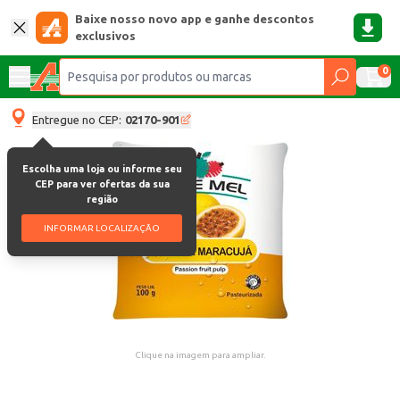
Baixe nosso novo app e ganhe descontos
exclusivos
0
Entregue no CEP:
02170-901
Escolha uma loja ou informe seu
CEP para ver ofertas da sua
região
INFORMAR LOCALIZAÇÃO
Clique na imagem para ampliar.