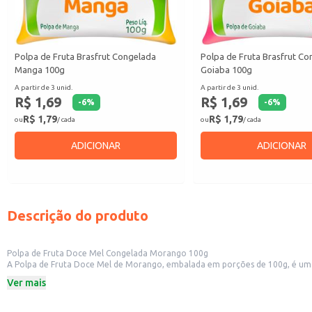
Polpa de Fruta Brasfrut Congelada
Polpa de Fruta Brasfrut C
Manga 100g
Goiaba 100g
A partir de 3 unid.
A partir de 3 unid.
R$ 1,69
R$ 1,69
-
6
%
-
6
%
R$ 1,79
R$ 1,79
ou
/ cada
ou
/ cada
ADICIONAR
ADICIONAR
Descrição do produto
Polpa de Fruta Doce Mel Congelada Morango 100g
A Polpa de Fruta Doce Mel de Morango, embalada em porções de 100g, é uma 
de morango congelada Doce Mel facilita o preparo de diversas receitas e beb
Ver mais
Dicas de Uso:
Preparo de sucos e vitaminas: basta adicionar água ou leite e bater no liquidif
Base para smoothies: combine com outras frutas e ingredientes para criar be