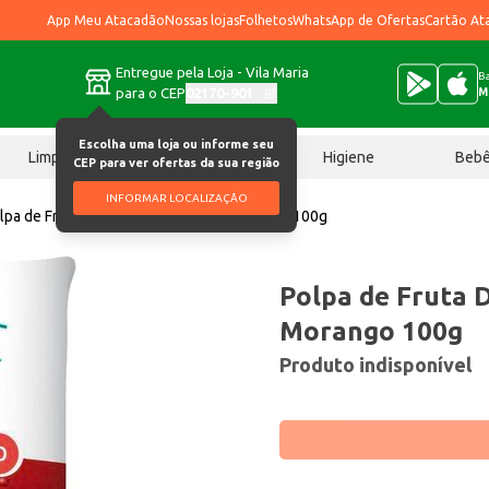
App Meu Atacadão
Nossas lojas
Folhetos
WhatsApp de Ofertas
Cartão At
Entregue pela Loja - Vila Maria
Ba
para o CEP
02170-901
M
Escolha uma loja ou informe seu
Limpeza
Chocolates
Higiene
Beb
CEP para ver ofertas da sua região
INFORMAR LOCALIZAÇÃO
lpa de Fruta Doce Mel Congelada Morango 100g
Polpa de Fruta 
Morango 100g
Produto indisponível