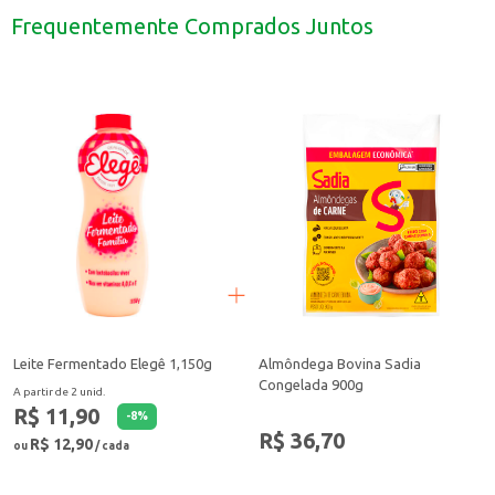
Ingrediente para sobremesas: utilize em mousses, gelatinas e outras receitas.
Frequentemente Comprados Juntos
Consumo direto: pode ser consumida pura, como um sorvete natural.
A Polpa de Fruta Doce Mel de Morango é uma escolha versátil para o seu dia
Leite Fermentado Elegê 1,150g
Almôndega Bovina Sadia
Congelada 900g
A partir de 2 unid.
R$ 11,90
-
8
%
R$ 36,70
R$ 12,90
ou
/ cada