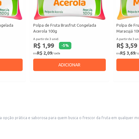
ongelada
Polpa de Fruta Brasfrut Congelada
Polpa de Fr
Acerola 100g
Maracujá 10
A partir de 3 unid.
A partir de 3 un
R$ 1,99
R$ 3,59
-
5
%
R$ 2,09
R$ 3,69
ou
/ cada
ou
/ 
ADICIONAR
opção prática e saborosa para quem busca o frescor da fruta em qualquer mom
idas.
icador.
bidas refrescantes.