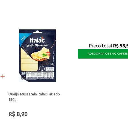
 a dia, oferecendo o sabor autêntico do morango com a praticidade que você pr
Preço total
R$ 58,
ADICIONAR OS 3 AO CARRI
Queijo Mussarela Italac Fatiado
150g
R$ 8,90