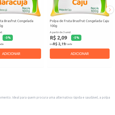
uta Brasfrut Congelada
Polpa de Fruta Brasfrut Congelada Caju
0g
100g
id.
A partir de 3 unid.
R$ 2,09
-
3
%
-
5
%
R$ 2,19
cada
ou
/ cada
ADICIONAR
ADICIONAR
ento. Ideal para quem procura uma alternativa rápida e saudável, a polpa