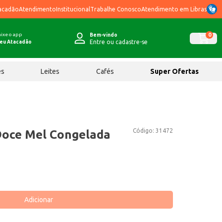
acadão
Atendimento
Institucional
Trabalhe Conosco
Atendimento em Libras
ixe o app
0
Bem-vindo
Entre ou cadastre-se
eu Atacadão
ês
Leites
Cafés
Super Ofertas
Código:
31472
Doce Mel Congelada
Adicionar