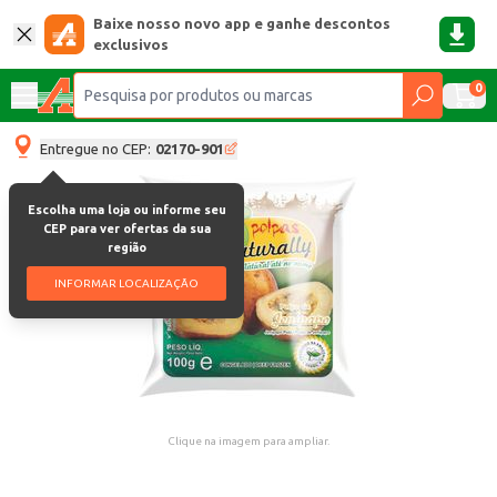
Baixe nosso novo app e ganhe descontos
exclusivos
0
Entregue no CEP:
02170-901
Escolha uma loja ou informe seu
CEP para ver ofertas da sua
região
INFORMAR LOCALIZAÇÃO
Clique na imagem para ampliar.