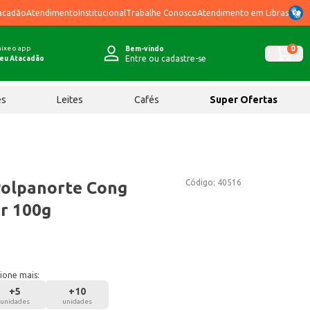
acadão
Atendimento
Institucional
Trabalhe Conosco
Atendimento em Libras
ixe o app
0
Bem-vindo
Entre ou cadastre-se
eu Atacadão
ês
Leites
Cafés
Super Ofertas
Código:
40516
Polpanorte Cong
ar 100g
ione mais:
+
5
+
10
unidades
unidades