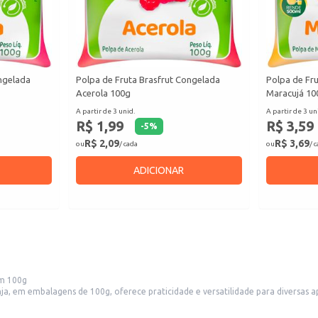
ongelada
Polpa de Fruta Brasfrut Congelada
Polpa de Fr
Acerola 100g
Maracujá 10
A partir de 3 unid.
A partir de 3 un
R$ 1,99
R$ 3,59
-
5
%
R$ 2,09
R$ 3,69
ou
/ cada
ou
/ 
ADICIONAR
om 100g
oferece praticidade e versatilidade para diversas aplicações. Ideal para estabelecimentos comerciais como 
lanchonetes e sorveterias que buscam ingredientes de qualidade para seus produtos. Também é uma opção convenie