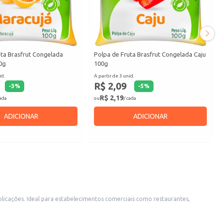
uta Brasfrut Congelada
Polpa de Fruta Brasfrut Congelada Caju
0g
100g
id.
A partir de 3 unid.
R$ 2,09
-
3
%
-
5
%
R$ 2,19
cada
ou
/ cada
ADICIONAR
ADICIONAR
restaurantes,
nte para uso doméstico, permitindo o preparo rápido e fácil de sucos, vitaminas, sobremesas e outras receitas.