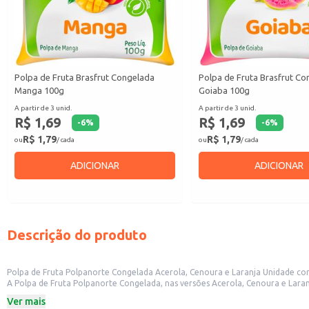
Polpa de Fruta Brasfrut Congelada
Polpa de Fruta Brasfrut C
Manga 100g
Goiaba 100g
A partir de 3 unid.
A partir de 3 unid.
R$ 1,69
R$ 1,69
-
6
%
-
6
%
R$ 1,79
R$ 1,79
ou
/ cada
ou
/ cada
ADICIONAR
ADICIONAR
Descrição do produto
Polpa de Fruta Polpanorte Congelada Acerola, Cenoura e Laranja Unidade c
A Polpa de Fruta Polpanorte Congelada, nas versões Acerola, Cenoura e Laranja, em embalagens de 100g, 
Ver mais
Dicas de Uso: