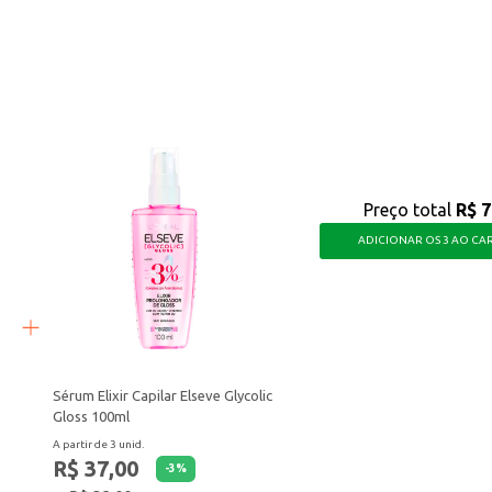
r com água ou outros líquidos de sua preferência.
iros ou comerciais, adicionando sabor e cor.
e outras sobremesas, conferindo um toque de sabor natural.
lita o manuseio e a revenda em diversos tipos de estabelecimentos.
ca ingredientes de qualidade, praticidade e versatilidade na preparação de a
Preço total
R$ 7
ADICIONAR OS 3 AO CA
Sérum Elixir Capilar Elseve Glycolic
Gloss 100ml
A partir de 3 unid.
R$ 37,00
-
3
%