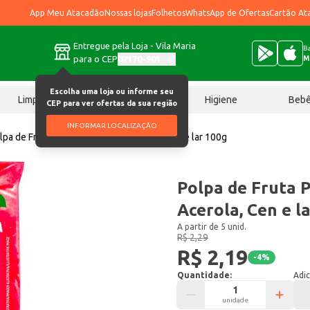
App Meu Atacadão
Nossas lojas
Folhetos
WhatsApp de Ofertas
Cartão At
Entregue pela Loja - Vila Maria
Ba
para o CEP
02170-901
M
Escolha uma loja ou informe seu
Limpeza
Chocolates
Higiene
Beb
CEP para ver ofertas da sua região
INFORMAR LOCALIZAÇÃO
lpa de Fruta Polpanorte Cong Acerola, Cen e lar 100g
Polpa de Fruta 
Acerola, Cen e l
A partir de 5 unid.
R$ 2,29
R$ 2,19
-
4
%
Quantidade:
Adic
unidade