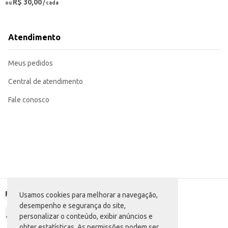
R$ 30,00
ou
/ cada
Atendimento
Meus pedidos
Central de atendimento
Fale conosco
Formas de pagamento
Usamos cookies para melhorar a navegação,
desempenho e segurança do site,
personalizar o conteúdo, exibir anúncios e
obter estatísticas. As permissões podem ser