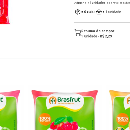
Adicione
+
4
unidade
s
e aproveite o de
= 0 caixa
= 1 unidade
Resumo da compra:
1
unidade
·
R$ 2,29