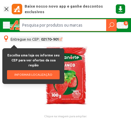
Baixe nosso novo app e ganhe descontos
exclusivos
0
Entregue no CEP:
02170-901
Escolha uma loja ou informe seu
CEP para ver ofertas da sua
região
INFORMAR LOCALIZAÇÃO
Clique na imagem para ampliar.