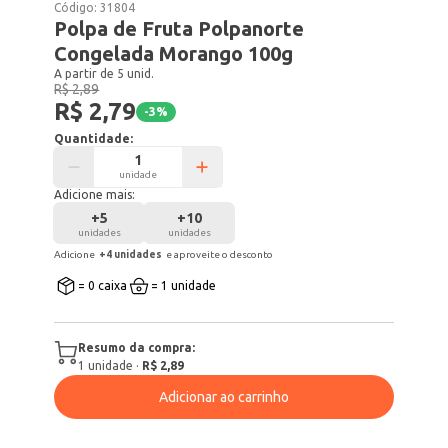
Código:
31804
Polpa de Fruta Polpanorte
Congelada Morango 100g
A partir de 5 unid.
R$ 2,89
R$ 2,79
-
3
%
Quantidade:
unidade
Adicione mais:
+
5
+
10
unidades
unidades
Adicione
+
4
unidade
s
e aproveite o desconto
= 0 caixa
= 1 unidade
Resumo da compra:
1
unidade
·
R$ 2,89
Adicionar ao carrinho