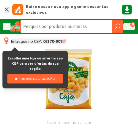
Baixe nosso novo app e ganhe descontos
exclusivos
0
Entregue no CEP:
02170-901
Escolha uma loja ou informe seu
CEP para ver ofertas da sua
região
INFORMAR LOCALIZAÇÃO
Clique na imagem para ampliar.