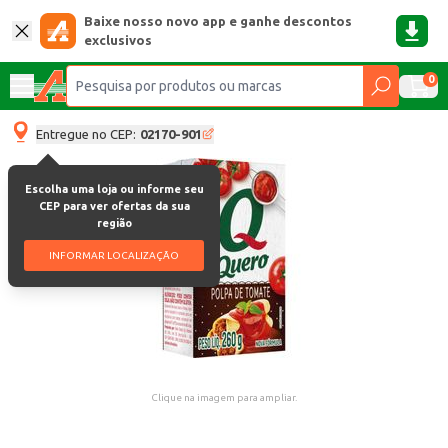
Baixe nosso novo app e ganhe descontos
exclusivos
0
Entregue no CEP:
02170-901
Escolha uma loja ou informe seu
CEP para ver ofertas da sua
região
INFORMAR LOCALIZAÇÃO
Clique na imagem para ampliar.