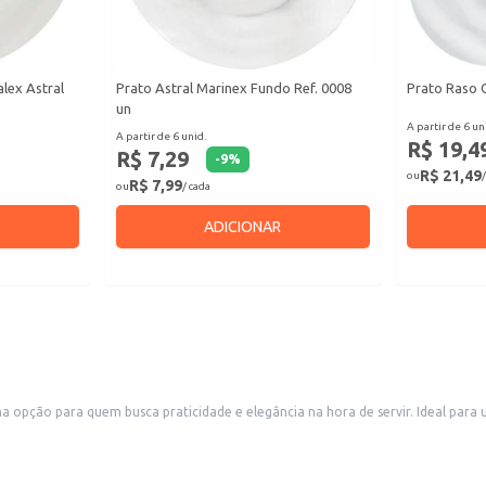
lex Astral
Prato Astral Marinex Fundo Ref. 0008
Prato Raso 
un
A partir de 6 un
A partir de 6 unid.
R$ 19,4
R$ 7,29
-
9
%
R$ 21,49
ou
/
R$ 7,99
ou
/ cada
ADICIONAR
opção para quem busca praticidade e elegância na hora de servir. Ideal para 