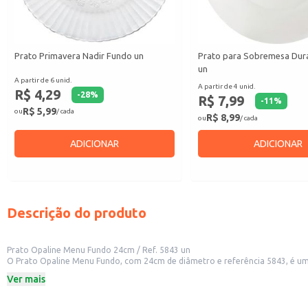
Prato Primavera Nadir Fundo un
Prato para Sobremesa Dura
un
A partir de 6 unid.
A partir de 4 unid.
R$ 4,29
-
28
%
R$ 7,99
-
11
%
R$ 5,99
ou
/ cada
R$ 8,99
ou
/ cada
ADICIONAR
ADICIONAR
Descrição do produto
Prato Opaline Menu Fundo 24cm / Ref. 5843 un
O Prato Opaline Menu Fundo, com 24cm de diâmetro e referência 5843, é uma 
comerciais que buscam um produto resistente e com design simples.
Ver mais
Dicas de Uso:
Perfeito para servir sopas, caldos e massas.
Ideal para uso diário em casa, agregando valor às refeições.