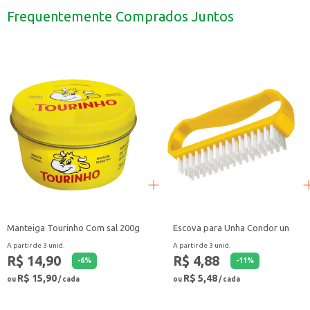
Uma escolha prática para restaurantes e serviços de buffet.
Frequentemente Comprados Juntos
Com o Prato Opaline Menu Fundo, você garante um produto versátil e durável,
Manteiga Tourinho Com sal 200g
Escova para Unha Condor un
A partir de 3 unid.
A partir de 3 unid.
R$ 14,90
R$ 4,88
-
6
%
-
11
%
R$ 15,90
R$ 5,48
ou
/ cada
ou
/ cada