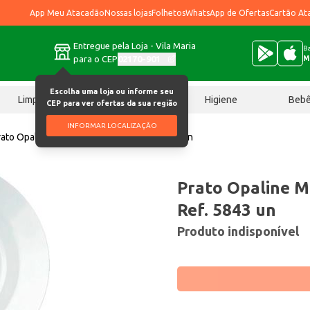
App Meu Atacadão
Nossas lojas
Folhetos
WhatsApp de Ofertas
Cartão At
Entregue pela Loja - Vila Maria
Ba
para o CEP
02170-901
M
Escolha uma loja ou informe seu
Limpeza
Chocolates
Higiene
Beb
CEP para ver ofertas da sua região
INFORMAR LOCALIZAÇÃO
rato Opaline Menu Fundo 24cm / Ref. 5843 un
Prato Opaline 
Ref. 5843 un
Produto indisponível