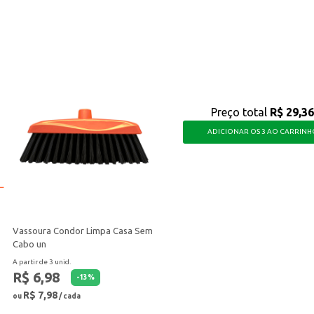
 que atende às necessidades do dia a dia, seja em casa ou no seu negócio.
Preço total
R$ 29,36
ADICIONAR OS 3 AO CARRINH
Vassoura Condor Limpa Casa Sem
Cabo un
A partir de 3 unid.
R$ 6,98
-
13
%
R$ 7,98
ou
/ cada