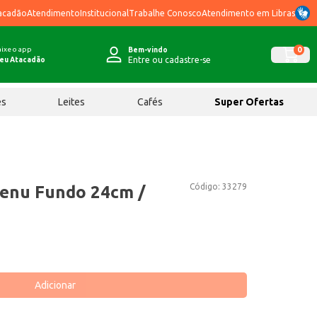
acadão
Atendimento
Institucional
Trabalhe Conosco
Atendimento em Libras
ixe o app
0
Bem-vindo
Entre ou cadastre-se
eu Atacadão
ês
Leites
Cafés
Super Ofertas
Código:
33279
Menu Fundo 24cm /
Adicionar