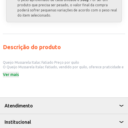
produto que precisa ser pesado, o valor final da compra
poderá sofrer pequenas variações de acordo com o peso real
do item selecionado.
Descrição do produto
Queijo Mussarela Italac Fatiado Preço por quilo
O Queijo Mussarela Italac Fatiado, vendido por quilo, oferece praticidade e
rendimento para diversos usos. Sua apresentação fatiada facilita o preparo
Ver mais
de lanches, pizzas, sanduíches e outras receitas, otimizando o tempo de
preparo. É uma opção adequada para estabelecimentos comerciais como
restaurantes, lanchonetes, pizzarias e também para uso doméstico,
atendendo às necessidades de consumidores e profissionais de
alimentação.
Dicas de uso:
Ideal para montagem de sanduíches e lanches rápidos.
Atendimento
Perfeito para pizzas, tanto caseiras quanto em estabelecimentos
comerciais.
Pode ser utilizado em receitas de massas, saladas e pratos quentes.
Institucional
Adequado para revenda em mercearias, delicatessens e supermercados.
A praticidade do fatiamento e a qualidade do Queijo Mussarela Italac