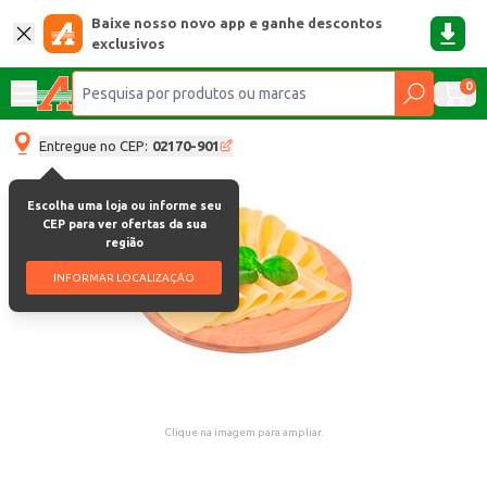
Baixe nosso novo app e ganhe descontos
exclusivos
0
Entregue no CEP:
02170-901
Escolha uma loja ou informe seu
CEP para ver ofertas da sua
região
INFORMAR LOCALIZAÇÃO
Clique na imagem para ampliar.