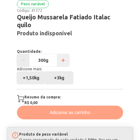
Peso variável
Código:
41572
Queijo Mussarela Fatiado Italac
quilo
Produto indisponível
Quantidade:
Adicione mais:
+
1,50kg
+
3kg
Resumo da compra:
R$ 0,00
Adicionar ao carrinho
Produto de peso variável
O peso aproximado de cada unidade é
300g
. Por ser um