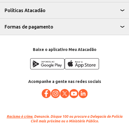
contribuem para um processo eficiente, seja na produção de alimentos em
larga escala ou no preparo de refeições em casa. Sua versatilidade o torna
Políticas Atacadão
uma escolha eficiente e conveniente para diversos contextos.
Marca: Italac
Departamento: Frios e congelados
Categoria: Queijo mussarela
Formas de pagamento
EAN: 85602
Baixe o aplicativo Meu Atacadão
Acompanhe a gente nas redes sociais
Racismo é crime.
Denuncie. Disque 100 ou procure a Delegacia de Polícia
Civil mais próxima ou o Ministério Público.