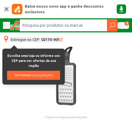
Baixe nosso novo app e ganhe descontos
exclusivos
0
Entregue no CEP:
02170-901
Escolha uma loja ou informe seu
CEP para ver ofertas da sua
região
INFORMAR LOCALIZAÇÃO
Clique na imagem para ampliar.