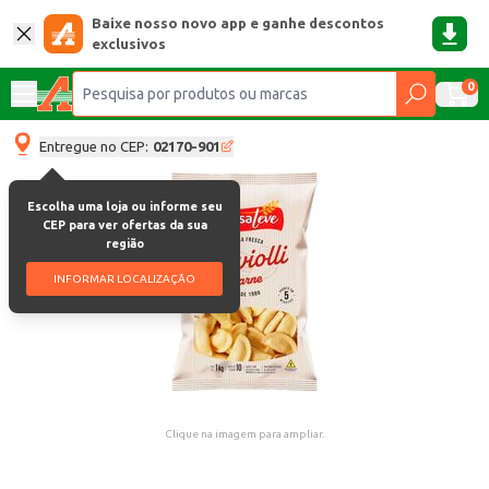
Baixe nosso novo app e ganhe descontos
exclusivos
0
Entregue no CEP:
02170-901
Escolha uma loja ou informe seu
CEP para ver ofertas da sua
região
INFORMAR LOCALIZAÇÃO
Clique na imagem para ampliar.