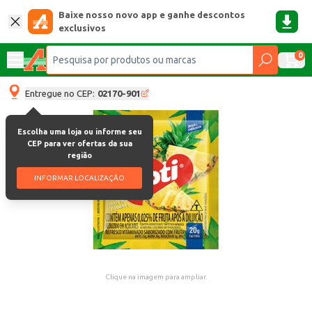
Baixe nosso novo app e ganhe descontos
exclusivos
0
Entregue no CEP:
02170-901
Escolha uma loja ou informe seu
CEP para ver ofertas da sua
região
INFORMAR LOCALIZAÇÃO
Clique na imagem para ampliar.