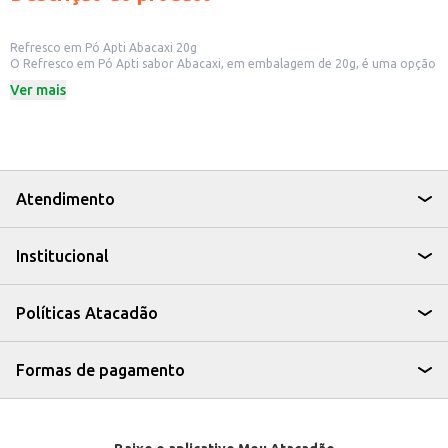
Refresco em Pó Apti Abacaxi 20g
O Refresco em Pó Apti sabor Abacaxi, em embalagem de 20g, é uma opção
prática e saborosa para quem busca uma bebida refrescante e fácil de
Ver mais
preparar. Ideal para ter em casa, no escritório ou para revenda em
pequenos comércios.
Dicas de Uso:
Prepare um refresco rápido para acompanhar as refeições.
Leve para o trabalho ou academia para se manter hidratado.
Ofereça em lanchonetes e estabelecimentos comerciais como uma opção
de bebida saborosa e com bom custo-benefício.
Atendimento
Com o Refresco em Pó Apti Abacaxi, você tem a praticidade de um preparo
rápido sem abrir mão do sabor e da refrescância, ideal para diversos
momentos do seu dia a dia.
Institucional
Políticas Atacadão
Formas de pagamento