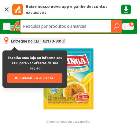
Baixe nosso novo app e ganhe descontos
exclusivos
0
Entregue no CEP:
02170-901
Escolha uma loja ou informe seu
CEP para ver ofertas da sua
região
INFORMAR LOCALIZAÇÃO
Clique na imagem para ampliar.