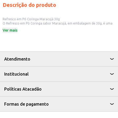
Descrição do produto
Refresco em Pó Coringa Maracujá 30g
O Refresco em Pó Coringa sabor Maracujá, em embalagem de 30g, é uma
opção prática e saborosa para quem busca uma bebida refrescante e fácil
Ver mais
de preparar. Ideal para ter em casa, no escritório ou para revenda em
pequenos comércios, o refresco Coringa oferece o sabor tropical do
maracujá de forma rápida e eficiente.
Dicas de Uso:
Prepare para consumo próprio, adicionando água gelada.
Leve para o trabalho ou academia para se manter hidratado.
Revenda em mercados, lanchonetes ou estabelecimentos comerciais.
Atendimento
Com o Refresco em Pó Coringa Maracujá, você tem a praticidade de um
refresco saboroso e a confiança de uma marca reconhecida, perfeito para
qualquer momento do dia.
Institucional
Políticas Atacadão
Formas de pagamento