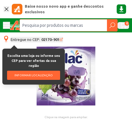
Baixe nosso novo app e ganhe descontos
exclusivos
0
Entregue no CEP:
02170-901
Escolha uma loja ou informe seu
CEP para ver ofertas da sua
região
INFORMAR LOCALIZAÇÃO
Clique na imagem para ampliar.