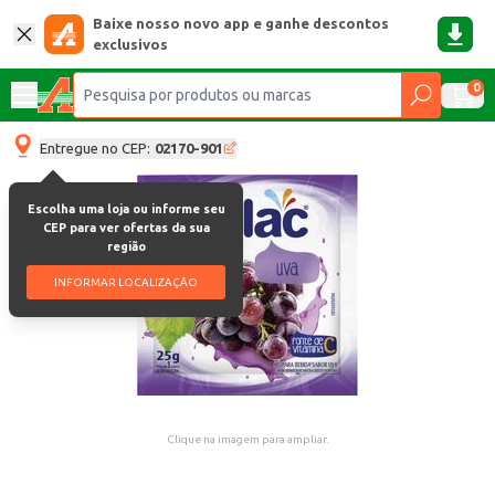
Baixe nosso novo app e ganhe descontos
exclusivos
0
Entregue no CEP:
02170-901
Escolha uma loja ou informe seu
CEP para ver ofertas da sua
região
INFORMAR LOCALIZAÇÃO
Clique na imagem para ampliar.