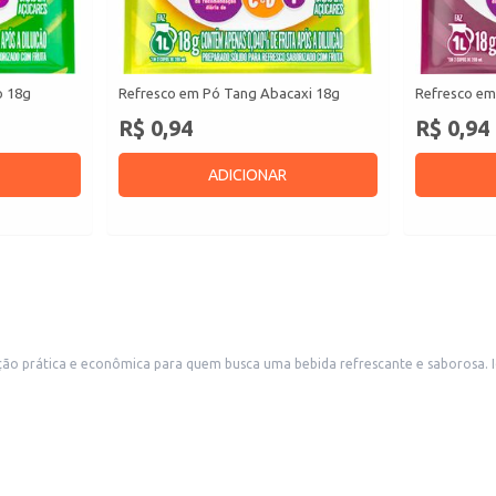
o 18g
Refresco em Pó Tang Abacaxi 18g
Refresco em
R$ 0,94
R$ 0,94
ADICIONAR
o prática e econômica para quem busca uma bebida refrescante e saborosa. Id
as para seus clientes.
agem.
usto-benefício.
busca praticidade e sabor, garantindo uma bebida deliciosa e refrescante para