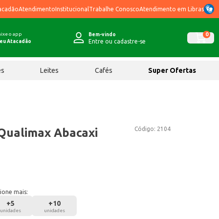
acadão
Atendimento
Institucional
Trabalhe Conosco
Atendimento em Libras
ixe o app
0
Bem-vindo
Entre ou cadastre-se
eu Atacadão
ês
Leites
Cafés
Super Ofertas
Código:
2104
Qualimax Abacaxi
ione mais:
+
5
+
10
unidades
unidades