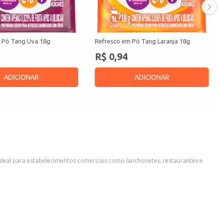
 Pó Tang Uva 18g
Refresco em Pó Tang Laranja 18g
R$ 0,94
ADICIONAR
ADICIONAR
eal para estabelecimentos comerciais como lanchonetes, restaurantes e
 seus clientes ou para o consumo em casa.