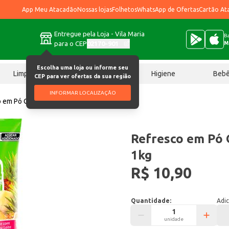
App Meu Atacadão
Nossas lojas
Folhetos
WhatsApp de Ofertas
Cartão At
Entregue pela Loja - Vila Maria
Ba
para o CEP
02170-901
M
Escolha uma loja ou informe seu
Limpeza
Chocolates
Higiene
Beb
CEP para ver ofertas da sua região
INFORMAR LOCALIZAÇÃO
 em Pó Qualimax Abacaxi 1kg
Refresco em Pó 
1kg
R$ 10,90
Quantidade:
Adic
unidade