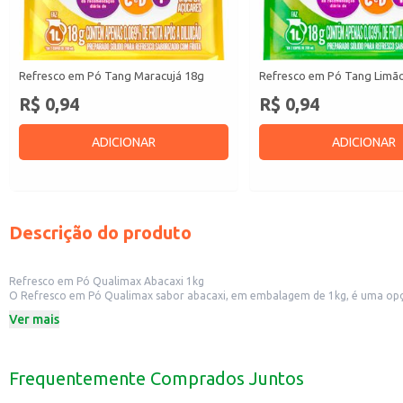
Refresco em Pó Tang Maracujá 18g
Refresco em Pó Tang Limã
R$ 0,94
R$ 0,94
ADICIONAR
ADICIONAR
Descrição do produto
Refresco em Pó Qualimax Abacaxi 1kg
O Refresco em Pó Qualimax sabor abacaxi, em embalagem de 1kg, é uma opçã
padarias, o produto oferece um bom rendimento e facilita o preparo de bebid
Ver mais
Dicas de Uso:
Prepare o refresco para consumo imediato, seguindo as instruções da embal
Sirva gelado para uma experiência mais refrescante.
Utilize em buffets e eventos para oferecer uma opção saborosa e com bom c
Frequentemente Comprados Juntos
Pode ser misturado com outras frutas para criar novos sabores.
O Refresco em Pó Qualimax Abacaxi 1kg é uma escolha inteligente para quem 