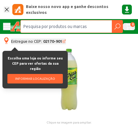
Baixe nosso novo app e ganhe descontos
exclusivos
0
Entregue no CEP:
02170-901
Escolha uma loja ou informe seu
CEP para ver ofertas da sua
região
INFORMAR LOCALIZAÇÃO
Clique na imagem para ampliar.