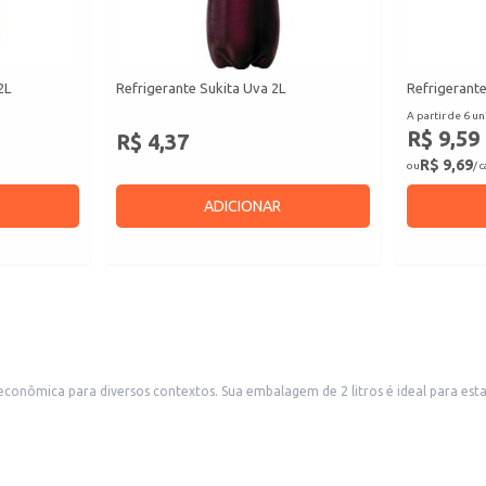
2L
Refrigerante Sukita Uva 2L
Refrigerante
A partir de 6 un
R$ 9,59
R$ 4,37
R$ 9,69
ou
/ 
ADICIONAR
stabelecimentos comerciais como restaurantes, lanchonetes e bares que
buscam atender uma grande demanda, além de ser uma boa opção para reven