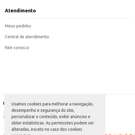
Uma opção refrescante para revenda em diversos tipos de estabelecimentos 
O Refrigerante Jatobá Uva oferece um sabor agradável e refrescante, gara
Atendimento
eficiente para diferentes necessidades.
Marca: Jatobá
Departamento: Bebidas
Meus pedidos
Categoria: Refrigerante de sabor
Conteúdo: 2L
EAN: 7898954080536
Central de atendimento
Fale conosco
Formas de pagamento
Usamos cookies para melhorar a navegação,
desempenho e segurança do site,
personalizar o conteúdo, exibir anúncios e
obter estatísticas. As permissões podem ser
alteradas, exceto no caso dos cookies