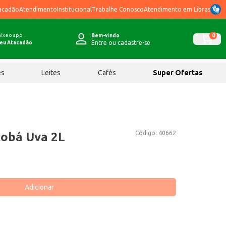
acadão
Atendimento
Institucional
Trabalhe Conosco
Atendimento em Libras
ixe o app
0
Bem-vindo
Entre ou cadastre-se
eu Atacadão
ês
Leites
Cafés
Super Ofertas
Código:
40662
tobá Uva 2L
Adicionar