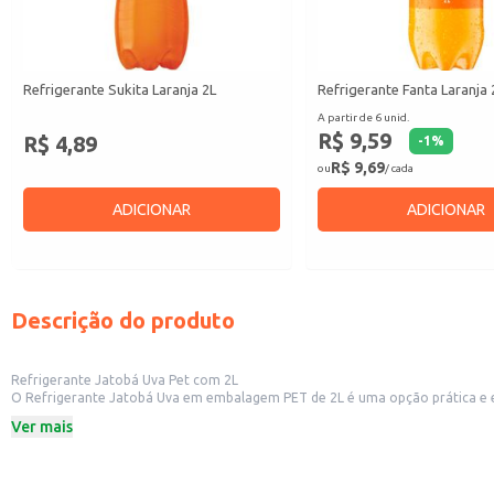
Refrigerante Sukita Laranja 2L
Refrigerante Fanta Laranja 
A partir de 6 unid.
R$ 9,59
R$ 4,89
-
1
%
R$ 9,69
ou
/ cada
ADICIONAR
ADICIONAR
Descrição do produto
Refrigerante Jatobá Uva Pet com 2L
O Refrigerante Jatobá Uva em embalagem PET de 2L é uma opção prática e econômica para diversos contextos. Sua embalagem de 2 litros é ideal para e
Ver mais
Dicas de uso:
Sirva gelado para realçar o sabor.
Ideal para consumo individual ou para compartilhar em eventos.
Perfeito para complementar refeições em restaurantes e lanchonetes.