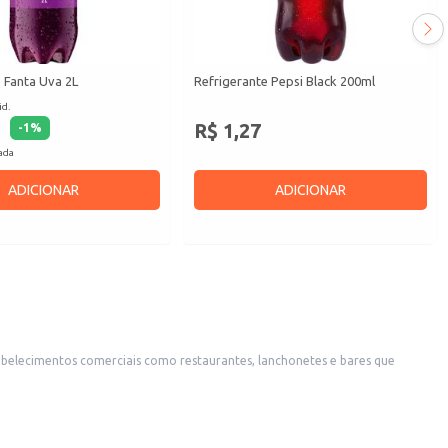
 Fanta Uva 2L
Refrigerante Pepsi Black 200ml
id.
R$ 1,27
-
1
%
cada
ADICIONAR
ADICIONAR
da em mercearias e pequenos comércios. A praticidade da embalagem PET também o torna adequado para uso doméstico, em festas e eventos.