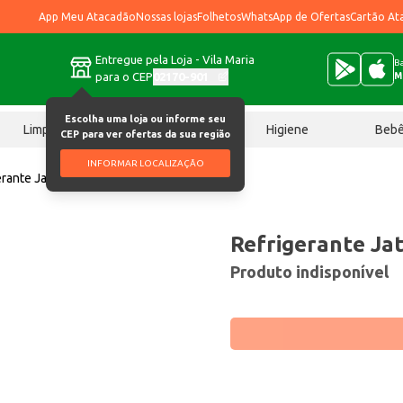
App Meu Atacadão
Nossas lojas
Folhetos
WhatsApp de Ofertas
Cartão At
Entregue pela Loja - Vila Maria
Ba
para o CEP
02170-901
M
Escolha uma loja ou informe seu
Limpeza
Chocolates
Higiene
Beb
CEP para ver ofertas da sua região
INFORMAR LOCALIZAÇÃO
erante Jatobá Uva 2L
Refrigerante Ja
Produto indisponível