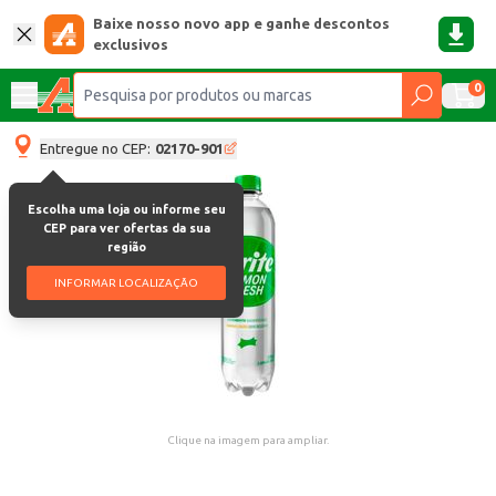
Baixe nosso novo app e ganhe descontos
exclusivos
0
Entregue no CEP:
02170-901
Escolha uma loja ou informe seu
CEP para ver ofertas da sua
região
INFORMAR LOCALIZAÇÃO
Clique na imagem para ampliar.