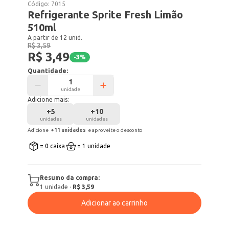
Código:
7015
Refrigerante Sprite Fresh Limão
510ml
A partir de 12 unid.
R$ 3,59
R$ 3,49
-
3
%
Quantidade:
unidade
Adicione mais:
+
5
+
10
unidades
unidades
Adicione
+
11
unidade
s
e aproveite o desconto
= 0 caixa
= 1 unidade
Resumo da compra:
1
unidade
·
R$ 3,59
Adicionar ao carrinho