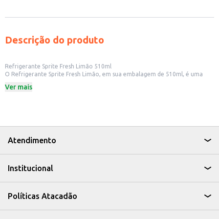
Descrição do produto
Refrigerante Sprite Fresh Limão 510ml
O Refrigerante Sprite Fresh Limão, em sua embalagem de 510ml, é uma
opção refrescante e saborosa para diversos momentos. Ideal para quem
Ver mais
busca uma bebida com sabor cítrico e leveza, o refrigerante é perfeito
para acompanhar refeições ou para ser consumido em momentos de lazer.
Dicas de Uso:
Ideal para consumo individual ou para compartilhar.
Pode ser utilizado em lanchonetes, restaurantes e estabelecimentos
comerciais.
Uma ótima opção para eventos e festas.
Atendimento
Com o Refrigerante Sprite Fresh Limão, você tem a praticidade de uma
bebida saborosa e refrescante, ideal para diversos momentos do seu dia a
dia.
Institucional
Políticas Atacadão