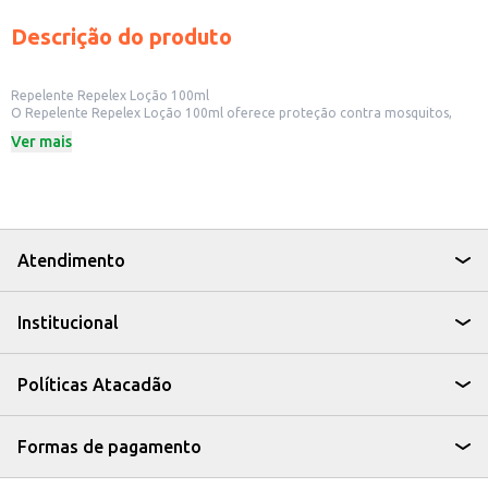
Descrição do produto
Repelente Repelex Loção 100ml
O Repelente Repelex Loção 100ml oferece proteção contra mosquitos,
pernilongos e outros insetos. Ideal para uso pessoal, o repelente é prático
Ver mais
para levar em viagens, atividades ao ar livre ou para ter sempre à mão em
casa.
Dicas de Uso:
Aplique o produto na pele exposta, espalhando uniformemente.
Reaplique a cada 2 horas ou conforme a necessidade.
Adequado para uso em diversas situações, como em casa, no trabalho, em
acampamentos ou durante atividades de lazer.
Atendimento
Com o Repelente Repelex Loção, você garante a proteção que precisa para
aproveitar seus momentos com tranquilidade, mantendo sua pele
protegida contra picadas de insetos.
Institucional
Políticas Atacadão
Formas de pagamento