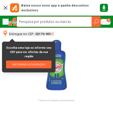
Baixe nosso novo app e ganhe descontos
exclusivos
0
Entregue no CEP:
02170-901
Escolha uma loja ou informe seu
CEP para ver ofertas da sua
região
INFORMAR LOCALIZAÇÃO
Clique na imagem para ampliar.