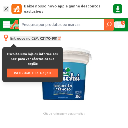
Baixe nosso novo app e ganhe descontos
exclusivos
0
Entregue no CEP:
02170-901
Escolha uma loja ou informe seu
CEP para ver ofertas da sua
região
INFORMAR LOCALIZAÇÃO
Clique na imagem para ampliar.