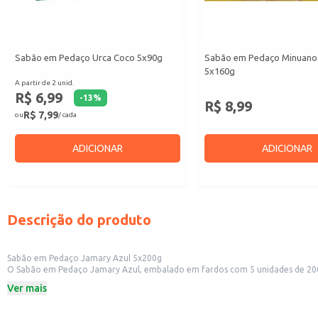
Sabão em Pedaço Urca Coco 5x90g
Sabão em Pedaço Minuano 
5x160g
A partir de 2 unid.
R$ 6,99
-
13
%
R$ 8,99
R$ 7,99
ou
/ cada
ADICIONAR
ADICIONAR
Descrição do produto
Sabão em Pedaço Jamary Azul 5x200g
O Sabão em Pedaço Jamary Azul, embalado em fardos com 5 unidades de 200g 
manchas, oferecendo praticidade no dia a dia.
Ver mais
Ideal para:
Uso doméstico na lavagem de roupas.
Limpeza de tecidos em geral.