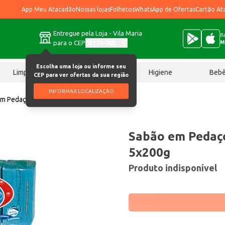
App Meu Atacadão
Nossas lojas
Folhetos
WhatsApp de Ofertas
Cartão At
Entregue pela Loja - Vila Maria
Ba
para o CEP
02170-901
M
Escolha uma loja ou informe seu
Limpeza
Chocolates
Higiene
Beb
CEP para ver ofertas da sua região
INFORMAR LOCALIZAÇÃO
em Pedaço Jamary Azul 5x200g
Sabão em Pedaç
5x200g
Produto indisponível