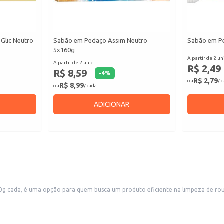
Glic Neutro
Sabão em Pedaço Assim Neutro
Sabão em Pe
5x160g
A partir de 2 un
A partir de 2 unid.
R$ 2,49
R$ 8,59
-
4
%
R$ 2,79
ou
/ 
R$ 8,99
ou
/ cada
ADICIONAR
cada, é uma opção para quem busca um produto eficiente na limpeza de roupas