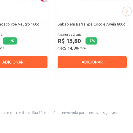
daço Ypê Neutro 160g
Sabão em Barra Ypê Coco e Aveia 800g
id.
A partir de 2 unid.
R$ 13,80
-
11
%
-
7
%
R$ 14,80
cada
ou
/ cada
ADICIONAR
ADICIONAR
 e outros itens. Sua fórmula é desenvolvida para remover sujeiras e