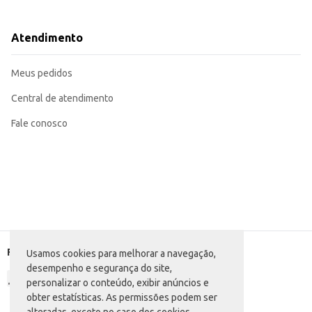
Revenda em pequenos comércios e mercados.
Dicas de Uso:
Para lavar roupas, umedeça o sabão e esfregue diretamente sobre a mancha o
Atendimento
Pode ser utilizado para lavar roupas à mão ou em máquinas de lavar.
Para limpeza de outras superfícies, dilua o sabão em água.
O Sabão em Pedaço Jamary Azul é uma escolha prática e econômica para man
Meus pedidos
Central de atendimento
Fale conosco
Formas de pagamento
Usamos cookies para melhorar a navegação,
desempenho e segurança do site,
personalizar o conteúdo, exibir anúncios e
obter estatísticas. As permissões podem ser