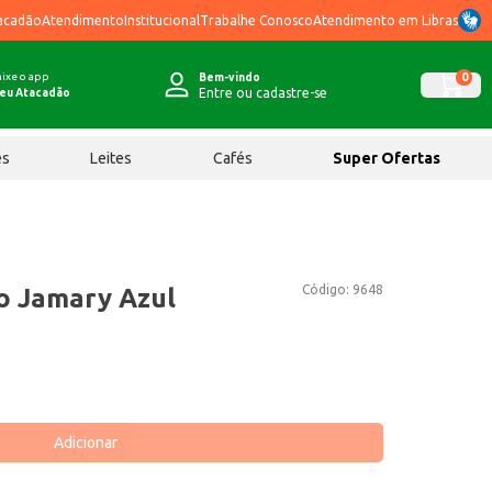
acadão
Atendimento
Institucional
Trabalhe Conosco
Atendimento em Libras
ixe o app
0
Bem-vindo
Entre ou cadastre-se
eu Atacadão
ês
Leites
Cafés
Super Ofertas
Código:
9648
o Jamary Azul
Adicionar