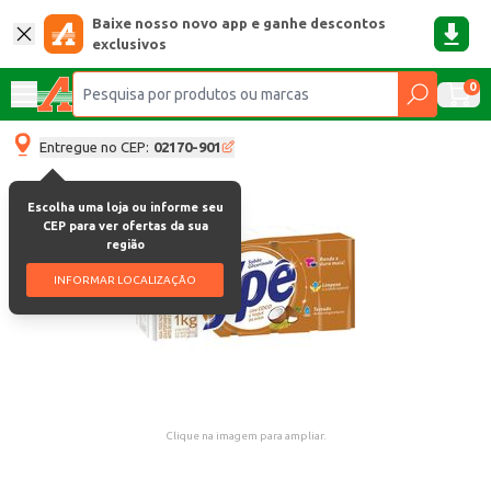
Baixe nosso novo app e ganhe descontos
exclusivos
0
Entregue no CEP:
02170-901
Escolha uma loja ou informe seu
CEP para ver ofertas da sua
região
INFORMAR LOCALIZAÇÃO
Clique na imagem para ampliar.