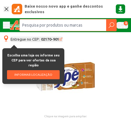
Baixe nosso novo app e ganhe descontos
exclusivos
0
Entregue no CEP:
02170-901
Escolha uma loja ou informe seu
CEP para ver ofertas da sua
região
INFORMAR LOCALIZAÇÃO
Clique na imagem para ampliar.