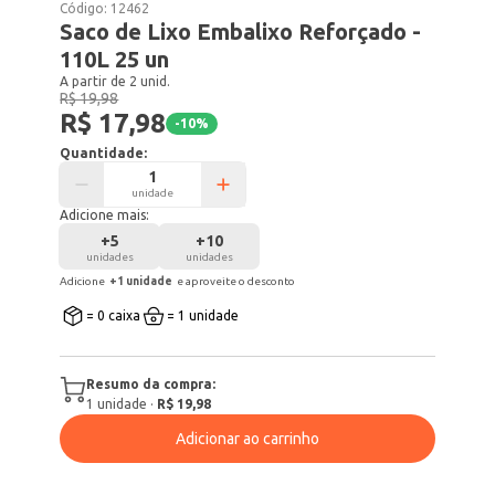
Código:
12462
Saco de Lixo Embalixo Reforçado -
110L 25 un
A partir de 2 unid.
R$ 19,98
R$ 17,98
-
10
%
Quantidade:
unidade
Adicione mais:
+
5
+
10
unidades
unidades
Adicione
+
1
unidade
e aproveite o desconto
= 0 caixa
= 1 unidade
Resumo da compra:
1
unidade
·
R$ 19,98
Adicionar ao carrinho