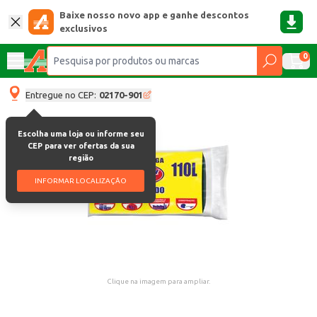
Baixe nosso novo app e ganhe descontos
exclusivos
0
Entregue no CEP:
02170-901
Escolha uma loja ou informe seu
CEP para ver ofertas da sua
região
INFORMAR LOCALIZAÇÃO
Clique na imagem para ampliar.