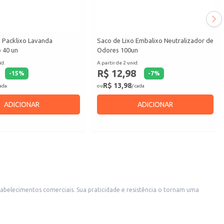
o Packlixo Lavanda
Saco de Lixo Embalixo Neutralizador de
 40 un
Odores 100un
id.
A partir de 2 unid.
R$ 12,98
-
15
%
-
7
%
R$ 13,98
cada
ou
/ cada
ADICIONAR
ADICIONAR
stabelecimentos comerciais. Sua praticidade e resistência o tornam uma