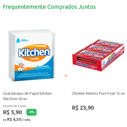
Ideal para estabelecimentos comerciais como lojas e pequenos comércios.
Frequentemente Comprados Juntos
Com o Saco de Lixo Hiper Roll, você garante a organização e limpeza do seu e
Guardanapo de Papel Kitchen
Chiclete Mentos Pure Fruit 15 un
30x33cm 50 un
R$ 23,90
A partir de 3 unid.
R$ 5,90
-
9
%
R$ 6,50
ou
/ cada