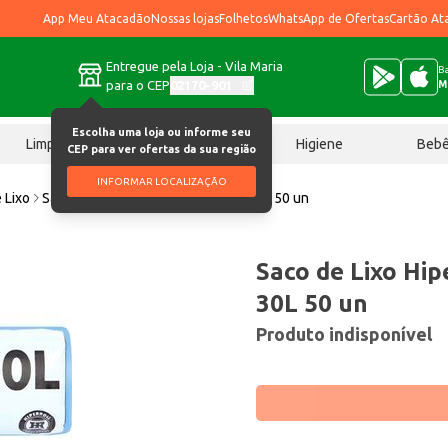
App Meu Atacadão
Nossas lojas
Folhetos
WhatsApp de Ofertas
Cartão At
Entregue pela Loja - Vila Maria
Ba
para o CEP
02170-901
M
Escolha uma loja ou informe seu
Limpeza
Chocolates
Higiene
Beb
CEP para ver ofertas da sua região
INFORMAR LOCALIZAÇÃO
 Lixo
Saco de Lixo Hiper Roll Rolo Azul 30L 50 un
Saco de Lixo Hipe
30L 50 un
Produto indisponível