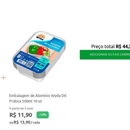
spaço, com a praticidade que você precisa no dia a dia.
Preço total
R$ 44,
ADICIONAR OS 3 AO CARR
Embalagem de Alumínio Wyda D6
Prática 500ml 10 un
A partir de 3 unid.
R$ 11,90
-
14
%
R$ 13,90
ou
/ cada