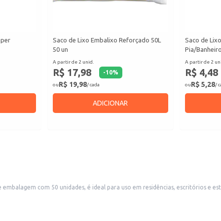
uper
Saco de Lixo Embalixo Reforçado 50L
Saco de Lix
50 un
Pia/Banheiro
A partir de 2 unid.
A partir de 2 un
R$ 17,98
R$ 4,48
-
10
%
R$ 19,98
R$ 5,28
ou
/ cada
ou
/ 
ADICIONAR
 e embalagem com 50 unidades, é ideal para uso em residências, escritórios e e
e higiene do ambiente.