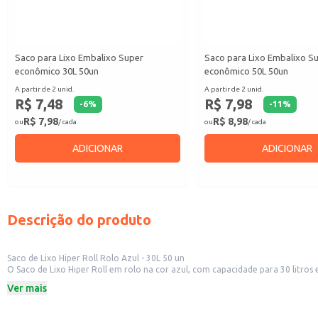
Saco para Lixo Embalixo Super
Saco para Lixo Embalixo S
econômico 30L 50un
econômico 50L 50un
A partir de 2 unid.
A partir de 2 unid.
R$ 7,48
R$ 7,98
-
6
%
-
11
%
R$ 7,98
R$ 8,98
ou
/ cada
ou
/ cada
ADICIONAR
ADICIONAR
Descrição do produto
Saco de Lixo Hiper Roll Rolo Azul - 30L 50 un
O Saco de Lixo Hiper Roll em rolo na cor azul, com capacidade para 30 litros
solução eficiente para o descarte de resíduos.
Ver mais
Dicas de Uso:
Perfeito para lixeiras de cozinhas, banheiros e áreas de serviço.
Adequado para uso em escritórios e consultórios, facilitando a organização 