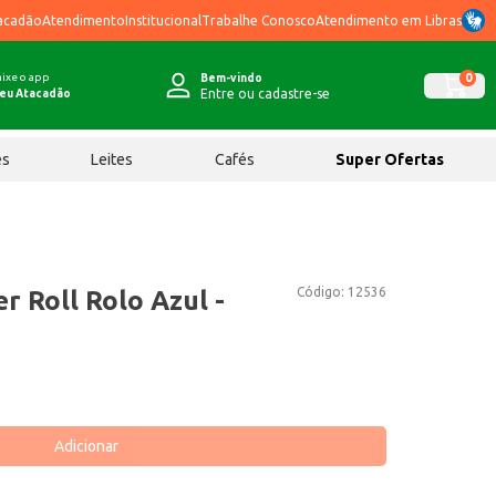
acadão
Atendimento
Institucional
Trabalhe Conosco
Atendimento em Libras
ixe o app
0
Bem-vindo
Entre ou cadastre-se
eu Atacadão
ês
Leites
Cafés
Super Ofertas
Código:
12536
r Roll Rolo Azul -
Adicionar