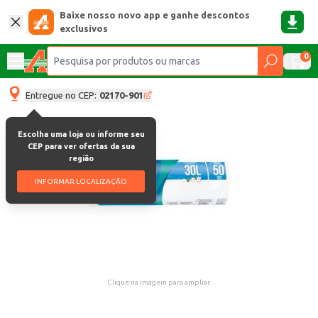
Baixe nosso novo app e ganhe descontos
exclusivos
0
Entregue no CEP:
02170-901
Escolha uma loja ou informe seu
CEP para ver ofertas da sua
região
INFORMAR LOCALIZAÇÃO
Clique na imagem para ampliar.