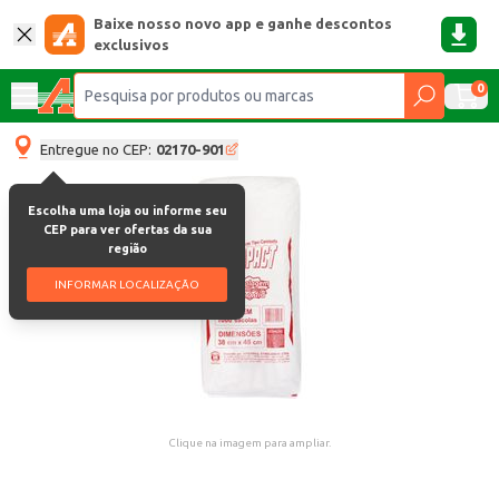
Baixe nosso novo app e ganhe descontos
exclusivos
0
Entregue no CEP:
02170-901
Escolha uma loja ou informe seu
CEP para ver ofertas da sua
região
INFORMAR LOCALIZAÇÃO
Clique na imagem para ampliar.