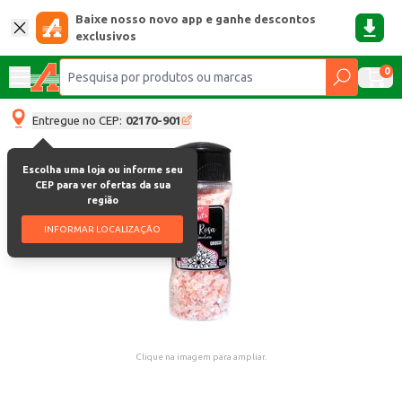
Baixe nosso novo app e ganhe descontos
exclusivos
0
Entregue no CEP:
02170-901
Escolha uma loja ou informe seu
CEP para ver ofertas da sua
região
INFORMAR LOCALIZAÇÃO
Clique na imagem para ampliar.