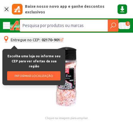
Baixe nosso novo app e ganhe descontos
exclusivos
0
Entregue no CEP:
02170-901
Escolha uma loja ou informe seu
CEP para ver ofertas da sua
região
INFORMAR LOCALIZAÇÃO
Clique na imagem para ampliar.