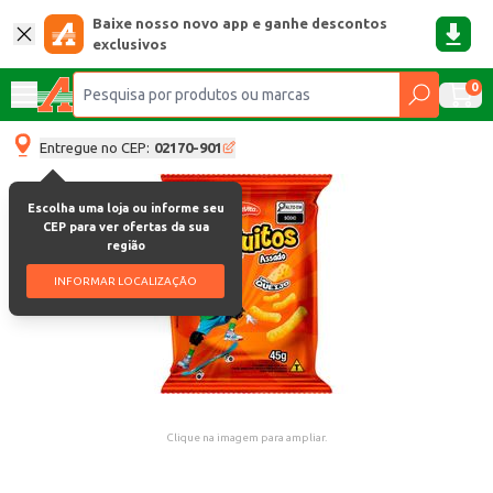
Baixe nosso novo app e ganhe descontos
exclusivos
0
Entregue no CEP:
02170-901
Escolha uma loja ou informe seu
CEP para ver ofertas da sua
região
INFORMAR LOCALIZAÇÃO
Clique na imagem para ampliar.