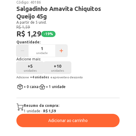
Código:
40186
Salgadinho Amavita Chiquitos
Queijo 45g
A partir de 5 unid.
R$ 1,59
R$ 1,29
-
19
%
Quantidade:
unidade
Adicione mais:
+
5
+
10
unidades
unidades
Adicione
+
4
unidade
s
e aproveite o desconto
= 0 caixa
= 1 unidade
Resumo da compra:
1
unidade
·
R$ 1,59
Adicionar ao carrinho