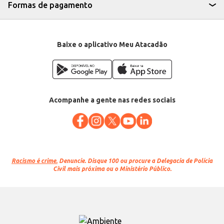
Departamento: Mercearia
Formas de pagamento
Categoria: Salgadinho
Conteúdo: 45g
EAN: 7898931140826
Baixe o aplicativo Meu Atacadão
Acompanhe a gente nas redes sociais
Racismo é crime.
Denuncie. Disque 100 ou procure a Delegacia de Polícia
Civil mais próxima ou o Ministério Público.