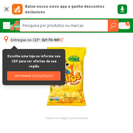
Baixe nosso novo app e ganhe descontos
exclusivos
0
Entregue no CEP:
02170-901
Escolha uma loja ou informe seu
CEP para ver ofertas da sua
região
INFORMAR LOCALIZAÇÃO
Clique na imagem para ampliar.