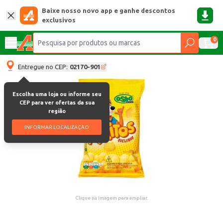
Baixe nosso novo app e ganhe descontos
exclusivos
0
Entregue no CEP:
02170-901
Escolha uma loja ou informe seu
CEP para ver ofertas da sua
região
INFORMAR LOCALIZAÇÃO
Clique na imagem para ampliar.