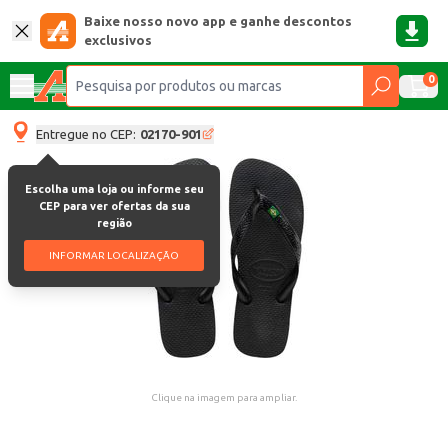
Baixe nosso novo app e ganhe descontos
exclusivos
0
Entregue no CEP:
02170-901
Escolha uma loja ou informe seu
CEP para ver ofertas da sua
região
INFORMAR LOCALIZAÇÃO
Clique na imagem para ampliar.