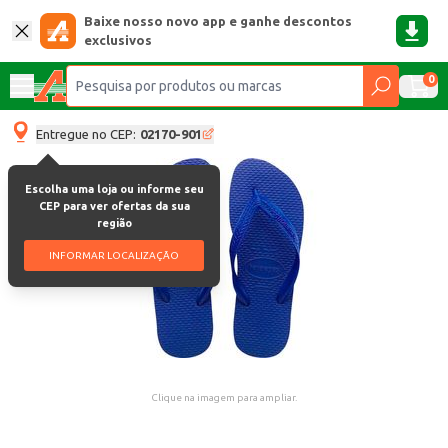
Baixe nosso novo app e ganhe descontos
exclusivos
0
Entregue no CEP:
02170-901
Escolha uma loja ou informe seu
CEP para ver ofertas da sua
região
INFORMAR LOCALIZAÇÃO
Clique na imagem para ampliar.