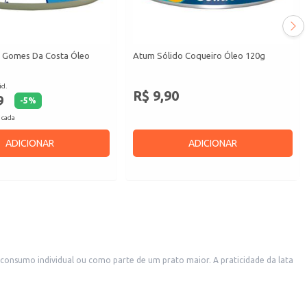
 Gomes Da Costa Óleo
Atum Sólido Coqueiro Óleo 120g
id.
R$ 9,90
9
-
5
%
 cada
ADICIONAR
ADICIONAR