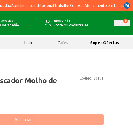
acadão
Atendimento
Institucional
Trabalhe Conosco
Atendimento em Libras
ixe o app
0
Bem-vindo
Entre ou cadastre-se
eu Atacadão
ês
Leites
Cafés
Super Ofertas
Código:
20191
escador Molho de
Adicionar