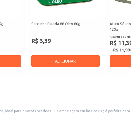
5g
Sardinha Ralada 88 Óleo 80g
Atum Sólido
120g
A partir de 3 un
R$ 3,39
R$ 11,3
R$ 11,99
ou
/
ADICIONAR
 individual ou como parte de um prato maior. A praticidade da lata
o doméstico ou revenda em pequenos comércios.
do sabor e textura.