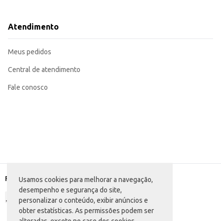
Uma opção prática e rápida para lanches ou refeições leves.
Adequada para revenda em mercearias, conveniências e outros estabelecimen
A Sardinha Laje Pescador em molho de tomate oferece uma combinação clássic
Atendimento
para o dia a dia ou para complementar o cardápio de seu negócio.
Marca: Pescador
Departamento: Mercearia
Meus pedidos
Categoria: Atum e sardinha
Conteúdo: 83g
EAN: 79106942
Central de atendimento
Fale conosco
Formas de pagamento
Usamos cookies para melhorar a navegação,
desempenho e segurança do site,
personalizar o conteúdo, exibir anúncios e
obter estatísticas. As permissões podem ser