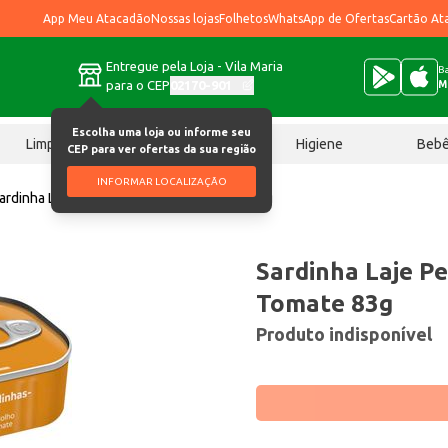
App Meu Atacadão
Nossas lojas
Folhetos
WhatsApp de Ofertas
Cartão At
Entregue pela Loja - Vila Maria
Ba
para o CEP
02170-901
M
Escolha uma loja ou informe seu
Limpeza
Chocolates
Higiene
Beb
CEP para ver ofertas da sua região
INFORMAR LOCALIZAÇÃO
ardinha Laje Pescador Molho de Tomate 83g
Sardinha Laje P
Tomate 83g
Produto indisponível