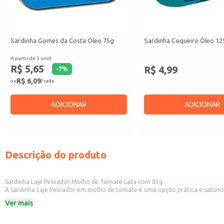
Sardinha Gomes da Costa Óleo 75g
Sardinha Coqueiro Óleo 12
A partir de 5 unid.
R$ 5,65
R$ 4,99
-
7
%
R$ 6,09
ou
/ cada
ADICIONAR
ADICIONAR
Descrição do produto
Sardinha Laje Pescador Molho de Tomate Lata com 83g
A Sardinha Laje Pescador em molho de tomate é uma opção prática e saborosa, ideal para diversas ocasiões. Sua embalagem em lata de 83g é perfeita para consumo
facilita o armazenamento e transporte, sendo uma boa opção para consum
Ver mais
Dicas de Uso:
Ideal como acompanhamento de pães, torradas ou biscoitos.
Pode ser utilizada como ingrediente em saladas, massas ou risotos, adicionan