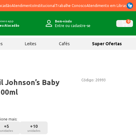
acadão
Atendimento
Institucional
Trabalhe Conosco
Atendimento em Libras
ixe o app
0
Bem-vindo
Entre ou cadastre-se
eu Atacadão
ês
Leites
Cafés
Super Ofertas
Código:
20993
l Johnson’s Baby
200ml
ione mais:
+
5
+
10
unidades
unidades