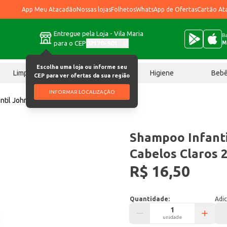
App Meu Atacadão
Nossas lojas
Folhetos
WhatsApp de Ofertas
Cartão At
Entregue pela Loja - Vila Maria
Ba
para o CEP
02170-901
M
Escolha uma loja ou informe seu
Limpeza
Chocolates
Higiene
Beb
CEP para ver ofertas da sua região
INFORMAR LOCALIZAÇÃO
ntil Johnson’s Baby Cabelos Claros 200ml
Shampoo Infanti
Cabelos Claros 
R$ 16,50
Quantidade:
Adic
unidade