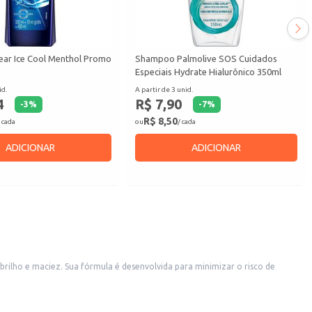
ar Ice Cool Menthol Promo
Shampoo Palmolive SOS Cuidados
Especiais Hydrate Hialurônico 350ml
id.
A partir de 3 unid.
4
R$ 7,90
-
3
%
-
7
%
R$ 8,50
 cada
ou
/ cada
ADICIONAR
ADICIONAR
ilho e maciez. Sua fórmula é desenvolvida para minimizar o risco de