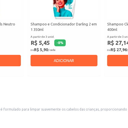
ls Neutro
Shampoo e Condicionador Darling 2 em
Shampoo Cle
1 350ml
400ml
A partir de 3 unid.
A partir de 3 un
R$ 5,45
R$ 27,1
-
8
%
R$ 5,90
R$ 27,96
ou
/ cada
ou
/
ADICIONAR
 formulado para limpar suavemente os cabelos das crianças, proporcionando br