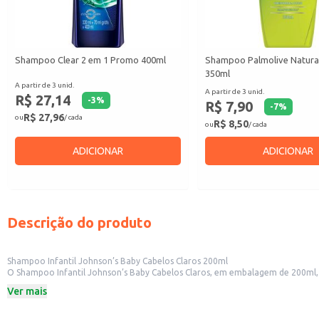
Shampoo Clear 2 em 1 Promo 400ml
Shampoo Palmolive Natura
350ml
A partir de 3 unid.
A partir de 3 unid.
R$ 27,14
-
3
%
R$ 7,90
-
7
%
R$ 27,96
ou
/ cada
R$ 8,50
ou
/ cada
ADICIONAR
ADICIONAR
Descrição do produto
Shampoo Infantil Johnson’s Baby Cabelos Claros 200ml
O Shampoo Infantil Johnson’s Baby Cabelos Claros, em embalagem de 200ml, é
alergias, sendo suave para os olhos e tão delicada quanto a pele do bebê.
Ver mais
Este shampoo é ideal para:
Uso diário em casa, durante o banho do seu filho.
Revenda em pequenos comércios, como mercados e lojas de conveniência.