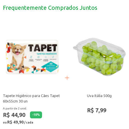
Utilização em creches e escolas, garantindo a higiene dos cabelos das criança
Frequentemente Comprados Juntos
Dicas de Uso:
Aplique uma pequena quantidade nos cabelos molhados.
Massageie suavemente até formar espuma.
Enxágue abundantemente com água.
Com o Shampoo Infantil Johnson’s Baby Cabelos Claros, você oferece aos seus c
Tapete Higiênico para Cães Tapet
Uva Itália 500g
60x55cm 30 un
R$ 7,99
A partir de 2 unid.
R$ 44,90
-
10
%
R$ 49,90
ou
/ cada