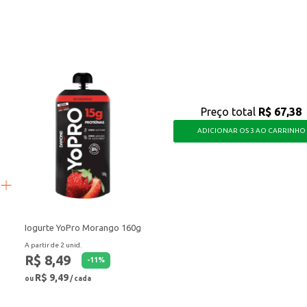
s.
lientes um produto confiável e eficiente para a higiene capilar infantil, gara
Preço total
R$ 67,38
ADICIONAR OS 3 AO CARRINHO
Iogurte YoPro Morango 160g
A partir de 2 unid.
R$ 8,49
-
11
%
R$ 9,49
ou
/ cada