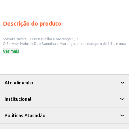
Descrição do produto
Sorvete Nobrelli Duo Baunilha e Morango 1,3L
O Sorvete Nobrelli Duo Baunilha e Morango, em embalagem de 1,3L, é uma
opção para quem busca um produto saboroso e prático. Ideal para
Ver mais
consumo em casa, em eventos ou para revenda em pequenos comércios,
este sorvete combina os sabores clássicos de baunilha e morango,
oferecendo uma alternativa para diversos paladares.
Dicas de Uso:
Sirva em taças individuais para sobremesas rápidas.
Utilize como acompanhamento de bolos e tortas.
Crie milkshakes e outras bebidas geladas.
Atendimento
Ofereça em festas e eventos para seus convidados.
Com o Sorvete Nobrelli Duo Baunilha e Morango, você tem uma
sobremesa versátil e saborosa, perfeita para diversas ocasiões.
Institucional
Políticas Atacadão