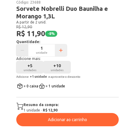
Código:
23688
Sorvete Nobrelli Duo Baunilha e
Morango 1,3L
A partir de 2 unid.
R$ 12,90
R$ 11,90
-
8
%
Quantidade:
unidade
Adicione mais:
+
5
+
10
unidades
unidades
Adicione
+
1
unidade
e aproveite o desconto
= 0 caixa
= 1 unidade
Resumo da compra:
1
unidade
·
R$ 12,90
Adicionar ao carrinho