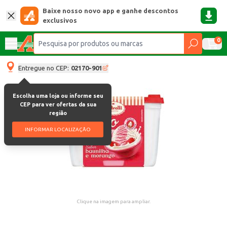
Baixe nosso novo app e ganhe descontos
exclusivos
0
Entregue no CEP:
02170-901
Escolha uma loja ou informe seu
CEP para ver ofertas da sua
região
INFORMAR LOCALIZAÇÃO
Clique na imagem para ampliar.