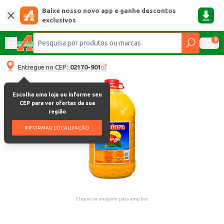
Baixe nosso novo app e ganhe descontos
exclusivos
0
Entregue no CEP:
02170-901
Escolha uma loja ou informe seu
CEP para ver ofertas da sua
região
INFORMAR LOCALIZAÇÃO
Clique na imagem para ampliar.