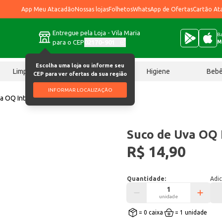
App Meu Atacadão
Nossas lojas
Folhetos
WhatsApp de Ofertas
Cartão At
Entregue pela Loja - Vila Maria
Ba
para o CEP
02170-901
M
Escolha uma loja ou informe seu
Limpeza
Chocolates
Higiene
Beb
CEP para ver ofertas da sua região
INFORMAR LOCALIZAÇÃO
a OQ Integral Tinto 1,5L
Suco de Uva OQ I
R$ 14,90
Quantidade:
Adic
unidade
= 0 caixa
= 1 unidade