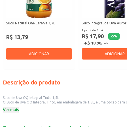
Suco Natural One Laranja 1,7L
Suco Integral de Uva Auror
A partir de 2 unid.
R$ 17,90
R$ 13,79
-
5
%
R$ 18,90
ou
/ cada
ADICIONAR
ADICIONAR
Descrição do produto
Suco de Uva OQ Integral Tinto 1,5L
O Suco de Uva OQ Integral Tinto, em embalagem de 1,5L, é uma opção para qu
oferecendo uma bebida saborosa e nutritiva.
Ver mais
Dicas de Uso:
Perfeito para acompanhar refeições em casa.
Uma ótima opção para oferecer em lanchonetes e restaurantes.
Ideal para preparar drinks e coquetéis sem álcool.