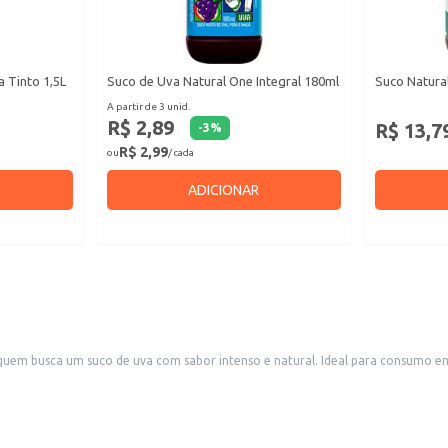
a Tinto 1,5L
Suco de Uva Natural One Integral 180ml
Suco Natura
A partir de 3 unid.
R$ 2,89
R$ 13,7
-
3
%
R$ 2,99
ou
/ cada
ADICIONAR
em busca um suco de uva com sabor intenso e natural. Ideal para consumo em d