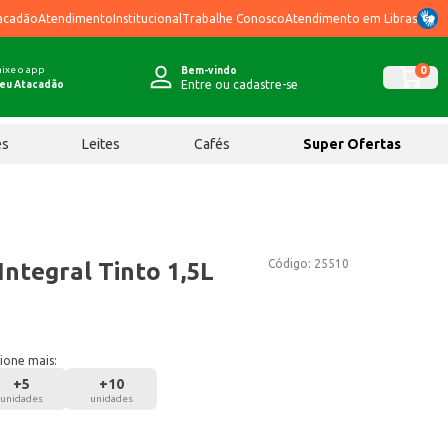
acadão
Atendimento
Institucional
Trabalhe Conosco
Atendimento em Libras
ixe o app
0
Bem-vindo
Entre ou cadastre-se
eu Atacadão
ês
Leites
Cafés
Super Ofertas
Código:
25510
ntegral Tinto 1,5L
ione mais:
+
5
+
10
unidades
unidades