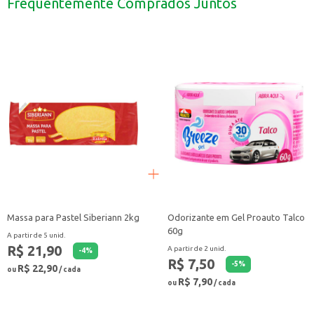
Frequentemente Comprados Juntos
Pode ser consumido puro, gelado, a qualquer hora do dia.
O Suco de Uva OQ Integral Tinto 1,5L é uma escolha prática e saborosa para 
Massa para Pastel Siberiann 2kg
Odorizante em Gel Proauto Talco
60g
A partir de 5 unid.
R$ 21,90
A partir de 2 unid.
-
4
%
R$ 7,50
-
5
%
R$ 22,90
ou
/ cada
R$ 7,90
ou
/ cada