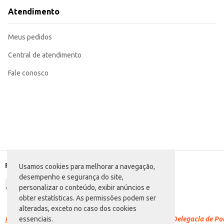
Atendimento
Meus pedidos
Central de atendimento
Fale conosco
Formas de pagamento
Usamos cookies para melhorar a navegação,
desempenho e segurança do site,
personalizar o conteúdo, exibir anúncios e
obter estatísticas. As permissões podem ser
alteradas, exceto no caso dos cookies
Racismo é crime.
Denuncie. Disque 100 ou procure a Delegacia de Polí
essenciais.