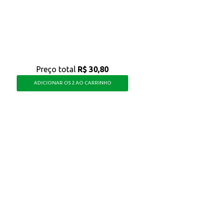
quem aprecia o sabor da uva e busca uma bebida com qualidade para o dia a dia
Preço total
R$ 30,80
ADICIONAR OS 2 AO CARRINHO