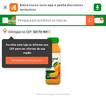
Baixe nosso novo app e ganhe descontos
exclusivos
0
Entregue no CEP:
02170-901
Escolha uma loja ou informe seu
CEP para ver ofertas da sua
região
INFORMAR LOCALIZAÇÃO
Clique na imagem para ampliar.