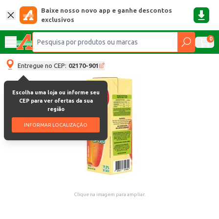
Baixe nosso novo app e ganhe descontos
exclusivos
0
Entregue no CEP:
02170-901
Escolha uma loja ou informe seu
CEP para ver ofertas da sua
região
INFORMAR LOCALIZAÇÃO
Clique na imagem para ampliar.