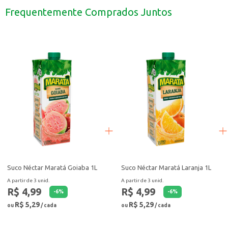
Ideal para ter em casa e servir em momentos de lazer.
Frequentemente Comprados Juntos
Pode ser utilizado no preparo de drinks e coquetéis.
O Suco Néctar Maratá Caju 1L é uma escolha prática e saborosa para quem bus
Suco Néctar Maratá Goiaba 1L
Suco Néctar Maratá Laranja 1L
A partir de 3 unid.
A partir de 3 unid.
R$ 4,99
R$ 4,99
-
6
%
-
6
%
R$ 5,29
R$ 5,29
ou
/ cada
ou
/ cada