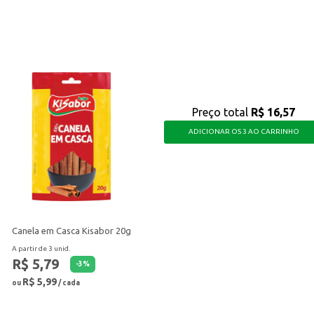
ca uma bebida refrescante e com o sabor característico do caju, ideal para di
Preço total
R$ 16,57
ADICIONAR OS 3 AO CARRINHO
Canela em Casca Kisabor 20g
A partir de 3 unid.
R$ 5,79
-
3
%
R$ 5,99
ou
/ cada