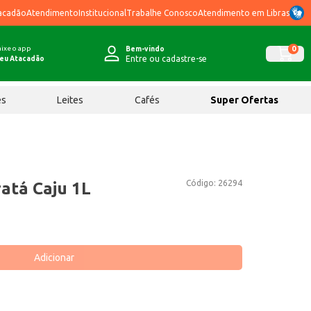
acadão
Atendimento
Institucional
Trabalhe Conosco
Atendimento em Libras
ixe o app
0
Bem-vindo
Entre ou cadastre-se
eu Atacadão
ês
Leites
Cafés
Super Ofertas
Código:
26294
atá Caju 1L
Adicionar