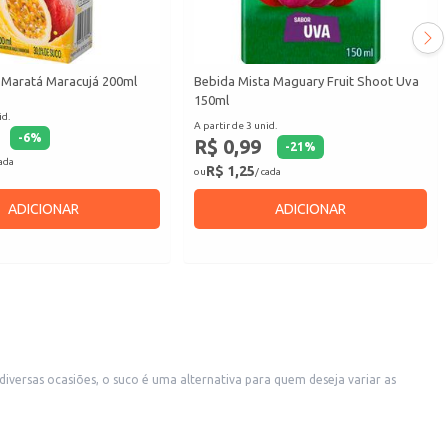
 Maratá Maracujá 200ml
Bebida Mista Maguary Fruit Shoot Uva
150ml
id.
A partir de 3 unid.
-
6
%
R$ 0,99
-
21
%
cada
R$ 1,25
ou
/ cada
ADICIONAR
ADICIONAR
versas ocasiões, o suco é uma alternativa para quem deseja variar as