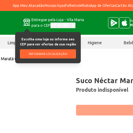
App Meu Atacadão
Nossas lojas
Folhetos
WhatsApp de Ofertas
Cartão At
Entregue pela Loja - Vila Maria
Ba
para o CEP
02170-901
M
Escolha uma loja ou informe seu
Limpeza
Chocolates
Higiene
Beb
CEP para ver ofertas da sua região
INFORMAR LOCALIZAÇÃO
 Maratá Caju 1L
Suco Néctar Mar
Produto indisponível