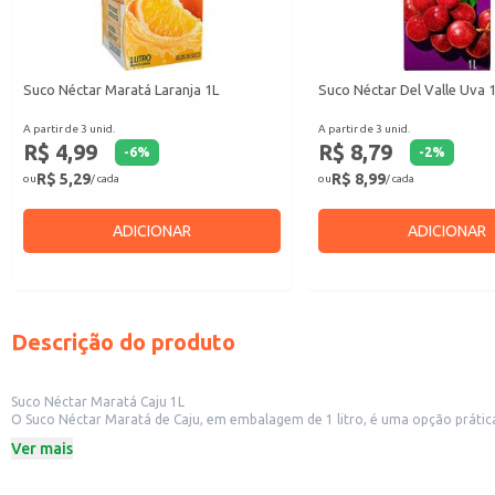
Suco Néctar Maratá Laranja 1L
Suco Néctar Del Valle Uva 
A partir de 3 unid.
A partir de 3 unid.
R$ 4,99
R$ 8,79
-
6
%
-
2
%
R$ 5,29
R$ 8,99
ou
/ cada
ou
/ cada
ADICIONAR
ADICIONAR
Descrição do produto
Suco Néctar Maratá Caju 1L
O Suco Néctar Maratá de Caju, em embalagem de 1 litro, é uma opção prática
opções de bebidas, seja em casa, em lanchonetes ou em estabelecimentos co
Ver mais
Dicas de Uso:
Perfeito para acompanhar refeições.
Uma boa opção para oferecer em lanchonetes e restaurantes.