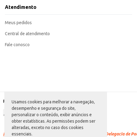
Atendimento
Meus pedidos
Central de atendimento
Fale conosco
Formas de pagamento
Usamos cookies para melhorar a navegação,
desempenho e segurança do site,
personalizar o conteúdo, exibir anúncios e
obter estatísticas. As permissões podem ser
alteradas, exceto no caso dos cookies
Racismo é crime.
Denuncie. Disque 100 ou procure a Delegacia de Polí
essenciais.