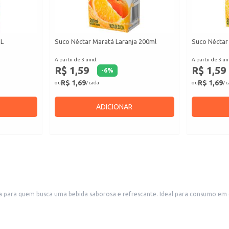
1L
Suco Néctar Maratá Laranja 200ml
Suco Néctar
A partir de 3 unid.
A partir de 3 un
R$ 1,59
R$ 1,59
-
6
%
R$ 1,69
R$ 1,69
ou
/ cada
ou
/ 
ADICIONAR
 para quem busca uma bebida saborosa e refrescante. Ideal para consumo em di
merciais.