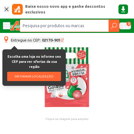
Baixe nosso novo app e ganhe descontos
exclusivos
0
Entregue no CEP:
02170-901
Escolha uma loja ou informe seu
CEP para ver ofertas da sua
região
INFORMAR LOCALIZAÇÃO
Clique na imagem para ampliar.