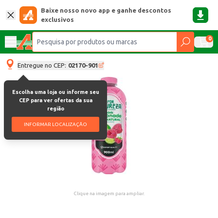
Baixe nosso novo app e ganhe descontos
exclusivos
0
Entregue no CEP:
02170-901
Escolha uma loja ou informe seu
CEP para ver ofertas da sua
região
INFORMAR LOCALIZAÇÃO
Clique na imagem para ampliar.