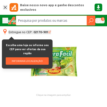
Baixe nosso novo app e ganhe descontos
exclusivos
0
Entregue no CEP:
02170-901
Escolha uma loja ou informe seu
CEP para ver ofertas da sua
região
INFORMAR LOCALIZAÇÃO
Clique na imagem para ampliar.