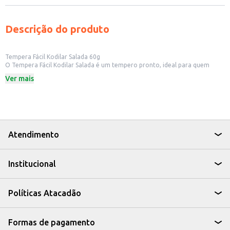
Descrição do produto
Tempera Fácil Kodilar Salada 60g
O Tempera Fácil Kodilar Salada é um tempero pronto, ideal para quem
busca praticidade no dia a dia. Com embalagem de 60g, é perfeito para uso
Ver mais
doméstico, facilitando o preparo de saladas e outros pratos. Sua fórmula
foi desenvolvida para realçar o sabor dos alimentos de forma rápida e
eficiente.
Dicas de Uso:
Tempere saladas verdes, como alface, rúcula e agrião.
Adicione a legumes cozidos ou crus para um toque especial.
Utilize em sanduíches e wraps para um sabor diferenciado.
Atendimento
Experimente em patês e pastas para dar um toque a mais.
O Tempera Fácil Kodilar Salada é uma opção para quem busca praticidade e
sabor, agregando valor e facilitando o preparo de suas refeições.
Institucional
Políticas Atacadão
Formas de pagamento