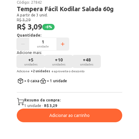
Código:
27842
Tempera Fácil Kodilar Salada 60g
A partir de 3 unid.
R$ 3,29
R$ 3,09
-
6
%
Quantidade:
unidade
Adicione mais:
+
5
+
10
+
48
unidades
unidades
unidades
Adicione
+
2
unidade
s
e aproveite o desconto
= 0 caixa
= 1 unidade
Resumo da compra:
1
unidade
·
R$ 3,29
Adicionar ao carrinho