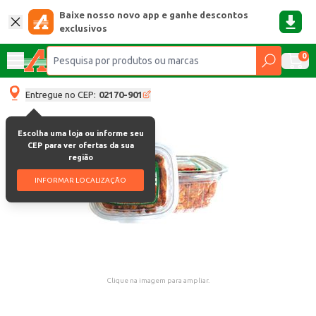
Baixe nosso novo app e ganhe descontos
exclusivos
0
Entregue no CEP:
02170-901
Escolha uma loja ou informe seu
CEP para ver ofertas da sua
região
INFORMAR LOCALIZAÇÃO
Clique na imagem para ampliar.