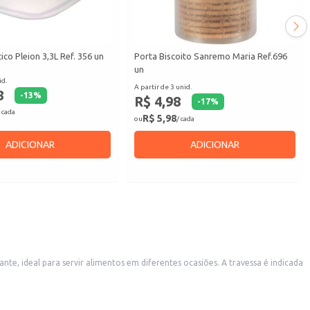
co Pleion 3,3L Ref. 356 un
Porta Biscoito Sanremo Maria Ref.696
un
id.
A partir de 3 unid.
8
-
13
%
R$ 4,98
-
17
%
 cada
R$ 5,98
ou
/ cada
ADICIONAR
ADICIONAR