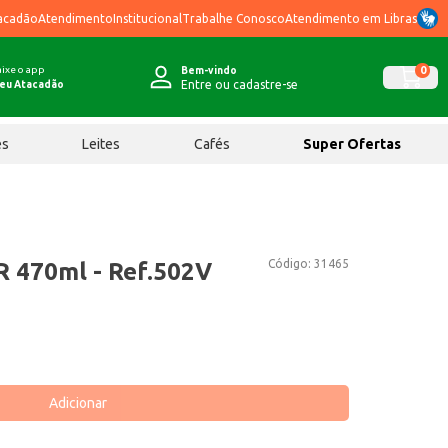
acadão
Atendimento
Institucional
Trabalhe Conosco
Atendimento em Libras
ixe o app
0
Bem-vindo
Entre ou cadastre-se
eu Atacadão
ês
Leites
Cafés
Super Ofertas
Código:
31465
R 470ml - Ref.502V
Adicionar