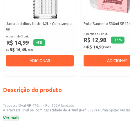
Jarra Ladrilhos Nadir 1,2L - Com tampa
Pote Sanremo 530ml SR124/
un
A partir de 3 unid.
A partir de 2 unid.
R$ 12,98
-
13
%
R$ 14,99
-
9
%
R$ 14,98
ou
/ cada
R$ 16,49
ou
/ cada
ADICIONAR
ADICIONAR
Descrição do produto
Travessa Oval RR 470ml - Ref.502V Unidade
A Travessa Oval RR com capacidade de 470ml (Ref. 502V) é uma opção versátil e prática para diversas aplicações. Seu design oval proporciona um visual elegante
para uso doméstico, permitindo o armazenamento e o transporte de alimentos com segurança e facilidade. Também é uma boa opção para revenda em lojas d
Ver mais
comercializam artigos para casa.
Dicas de Uso:
Ideal para servir saladas, acompanhamentos e sobremesas.