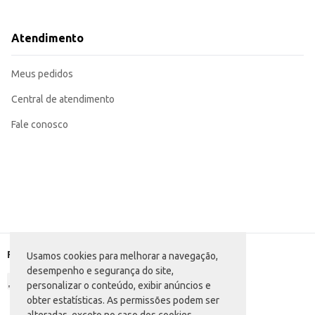
Perfeita para armazenar sobras de alimentos na geladeira.
Pode ser utilizada para transportar alimentos para piqueniques ou eventos.
Adequada para uso em micro-ondas (verificar instruções de uso do fabricante
Atendimento
A Travessa Oval RR 470ml oferece uma boa relação custo-benefício, combinand
dia a dia.
Marca: RR
Meus pedidos
Departamento: Utilidades domésticas
Categoria: Pote, tigela e jarra
Conteúdo: 470ml
Central de atendimento
EAN: 7899888599873
Referência: 502V
Fale conosco
Formas de pagamento
Usamos cookies para melhorar a navegação,
desempenho e segurança do site,
personalizar o conteúdo, exibir anúncios e
obter estatísticas. As permissões podem ser