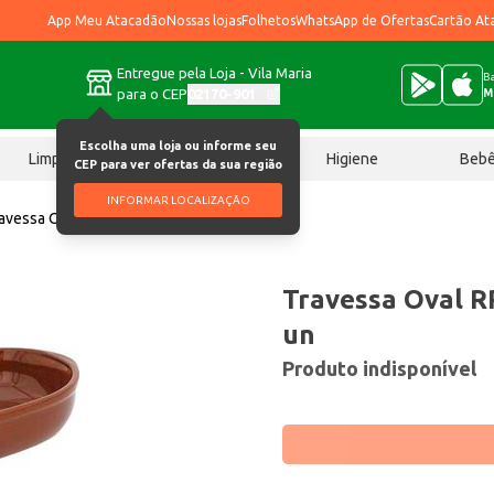
App Meu Atacadão
Nossas lojas
Folhetos
WhatsApp de Ofertas
Cartão At
Entregue pela Loja - Vila Maria
Ba
para o CEP
02170-901
M
Escolha uma loja ou informe seu
Limpeza
Chocolates
Higiene
Beb
CEP para ver ofertas da sua região
INFORMAR LOCALIZAÇÃO
avessa Oval RR 470ml Ref.502V un
Travessa Oval R
un
Produto indisponível