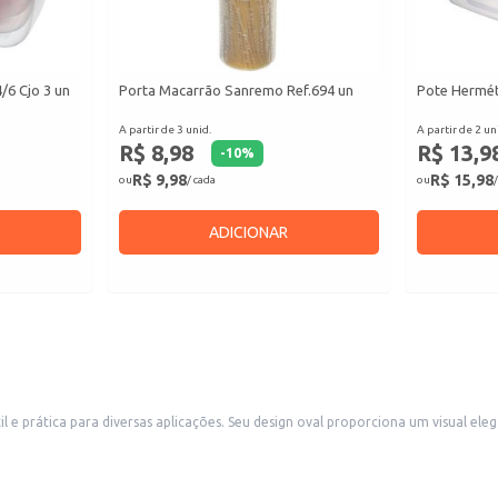
6 Cjo 3 un
Porta Macarrão Sanremo Ref.694 un
Pote Herméti
A partir de 3 unid.
A partir de 2 un
R$ 8,98
R$ 13,9
-
10
%
R$ 9,98
R$ 15,98
ou
/ cada
ou
/
ADICIONAR
, ideal para servir alimentos em diferentes ocasiões. A travessa é indicada
e utilidades domésticas, supermercados e estabelecimentos que