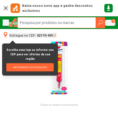
Baixe nosso novo app e ganhe descontos
exclusivos
0
Entregue no CEP:
02170-901
Escolha uma loja ou informe seu
CEP para ver ofertas da sua
região
INFORMAR LOCALIZAÇÃO
Clique na imagem para ampliar.